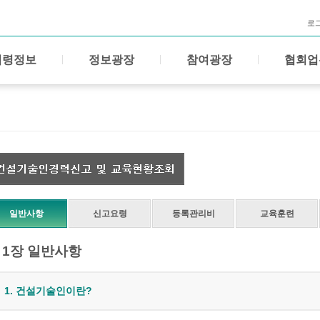
로
법령정보
정보광장
참여광장
협회업
일반사항
신고요령
등록관리비
교육훈련
 1장 일반사항
1. 건설기술인이란?